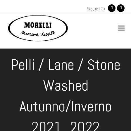
Seguici su
Facebook
Insta
Pelli / Lane / Stone
Washed
Autunno/Inverno
2021_2022