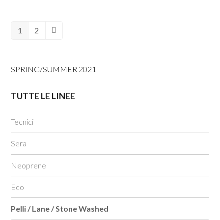
1
2
Pagina
Pagina
Successivo
SPRING/SUMMER 2021
TUTTE LE LINEE
Tecnici
Sera
Neoprene
Eco
Pelli / Lane / Stone Washed