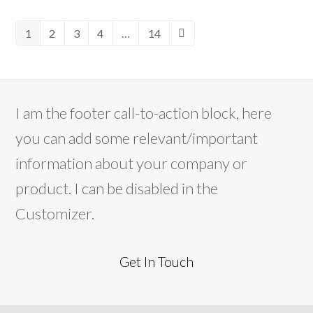
1
2
3
4
…
14
Pagina
Pagina
Pagina
Pagina
Pagina
Successivo
I am the footer call-to-action block, here
you can add some relevant/important
information about your company or
product. I can be disabled in the
Customizer.
Get In Touch