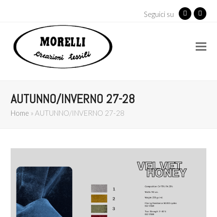
Seguici su
Facebook
Insta
AUTUNNO/INVERNO 27-28
Home
»
AUTUNNO/INVERNO 27-28