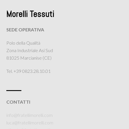
Morelli Tessuti
SEDE OPERATIVA
Polo della Qualità
Zona Industriale Asi Sud
81025 Marcianise (CE)
Tel. +39 0823.28.10.01
___
CONTATTI
info@fratellimorelli.com
luca@fratellimorelli.com