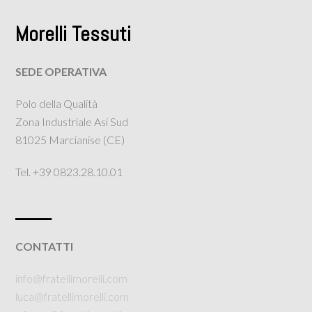
Morelli Tessuti
SEDE OPERATIVA
Polo della Qualità
Zona Industriale Asi Sud
81025 Marcianise (CE)
Tel. +39 0823.28.10.01
___
CONTATTI
info@fratellimorelli.com
luca@fratellimorelli.com