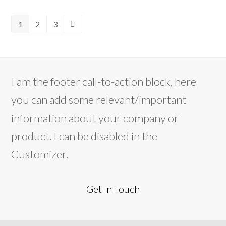
1
2
3
Pagina
Pagina
Pagina
Successivo
I am the footer call-to-action block, here
you can add some relevant/important
information about your company or
product. I can be disabled in the
Customizer.
Get In Touch