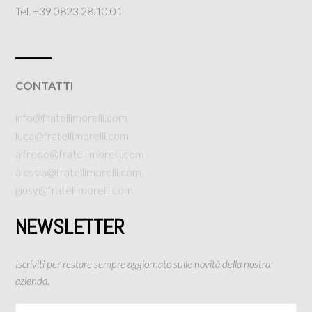
Tel. +39 0823.28.10.01
___
CONTATTI
info@fratellimorelli.com
luca@fratellimorelli.com
alfredo@fratellimorelli.com
alessia@fratellimorelli.com
giusy@fratellimorelli.com
NEWSLETTER
Iscriviti per restare sempre aggiornato sulle novità della nostra
azienda.