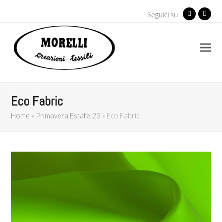
Seguici su
Facebook
Insta
Eco Fabric
Home
»
Primavera Estate 23
»
Eco Fabric