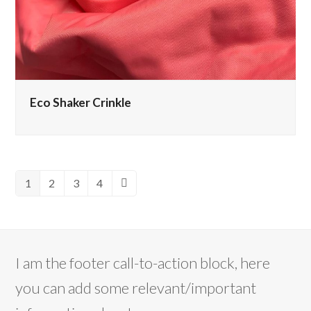
Eco Shaker Crinkle
1
2
3
4
Pagina
Pagina
Pagina
Pagina
Successivo
I am the footer call-to-action block, here
you can add some relevant/important