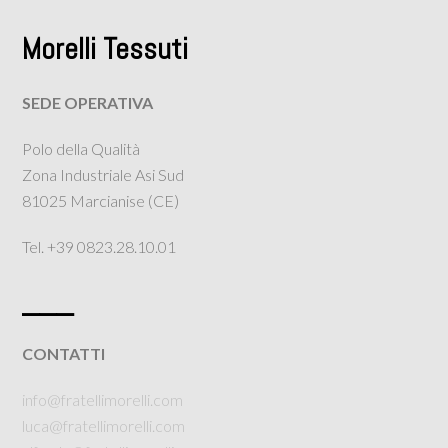
Morelli Tessuti
SEDE OPERATIVA
Polo della Qualità
Zona Industriale Asi Sud
81025 Marcianise (CE)
Tel. +39 0823.28.10.01
___
CONTATTI
info@fratellimorelli.com
luca@fratellimorelli.com