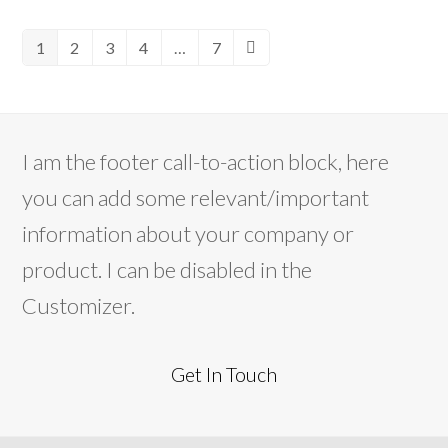
1
2
3
4
…
7
Pagina
Pagina
Pagina
Pagina
Pagina
Successivo
I am the footer call-to-action block, here
you can add some relevant/important
information about your company or
product. I can be disabled in the
Customizer.
Get In Touch