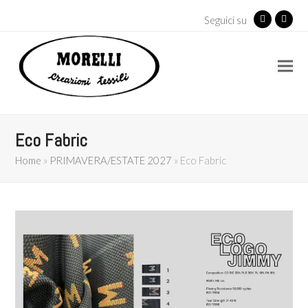
Seguici su
Facebook
Insta
Eco Fabric
Home
»
PRIMAVERA/ESTATE 2027
»
Eco Fabric