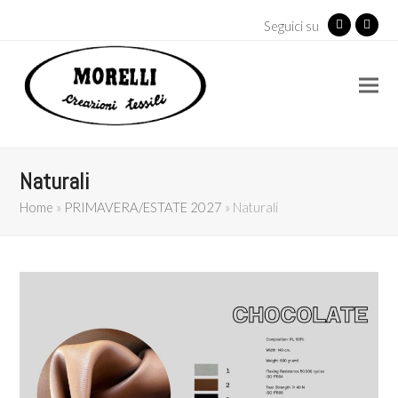
Seguici su
Facebook
Insta
Naturali
Home
»
PRIMAVERA/ESTATE 2027
»
Naturali