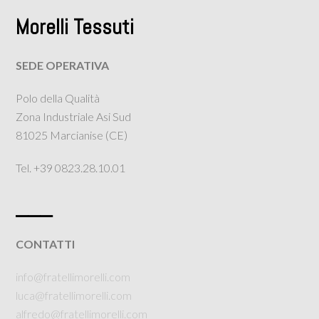
Morelli Tessuti
SEDE OPERATIVA
Polo della Qualità
Zona Industriale Asi Sud
81025 Marcianise (CE)
Tel. +39 0823.28.10.01
___
CONTATTI
info@fratellimorelli.com
luca@fratellimorelli.com
alfredo@fratellimorelli.com