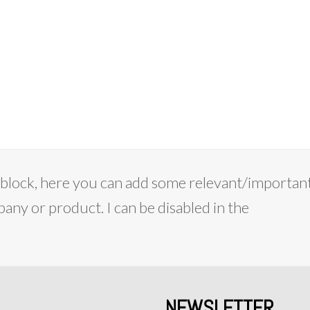
on block, here you can add some relevant/importan
ny or product. I can be disabled in the
___
NEWSLETTER