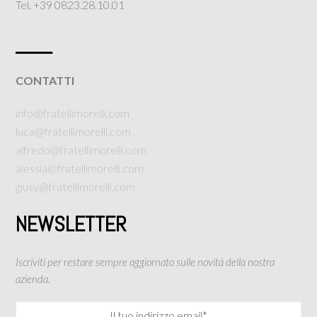
Tel. +39 0823.28.10.01
___
CONTATTI
info@fratellimorelli.com
luca@fratellimorelli.com
alfredo@fratellimorelli.com
alessia@fratellimorelli.com
giusy@fratellimorelli.com
NEWSLETTER
Iscriviti per restare sempre aggiornato sulle novità della nostra
azienda.