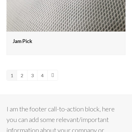
Jam Pick
1
2
3
4
Pagina
Pagina
Pagina
Pagina
Successivo
I am the footer call-to-action block, here
you can add some relevant/important
information about your company or