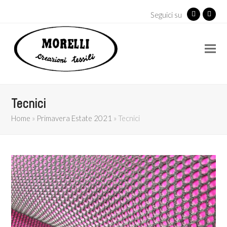
Seguici su
Facebook
Insta
Tecnici
Home
»
Primavera Estate 2021
»
Tecnici