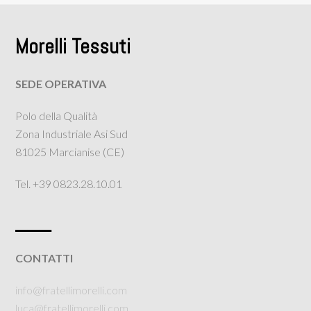
Morelli Tessuti
SEDE OPERATIVA
Polo della Qualità
Zona Industriale Asi Sud
81025 Marcianise (CE)
Tel. +39 0823.28.10.01
___
CONTATTI
info@fratellimorelli.com
luca@fratellimorelli.com