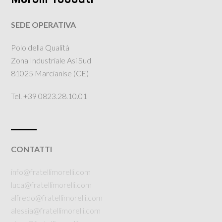
SEDE OPERATIVA
Polo della Qualità
Zona Industriale Asi Sud
81025 Marcianise (CE)
Tel. +39 0823.28.10.01
___
CONTATTI
info@fratellimorelli.com
luca@fratellimorelli.com
alfredo@fratellimorelli.com
alessia@fratellimorelli.com