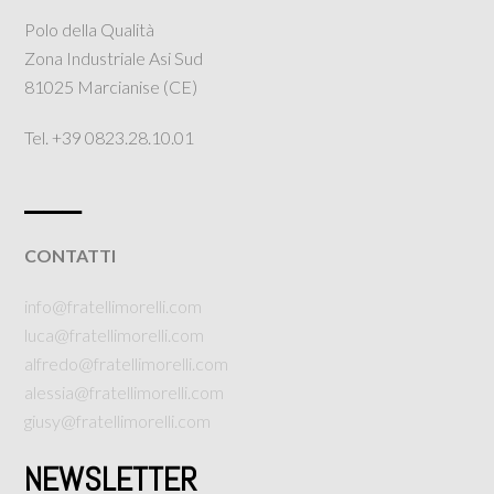
Polo della Qualità
Zona Industriale Asi Sud
81025 Marcianise (CE)
Tel. +39 0823.28.10.01
___
CONTATTI
info@fratellimorelli.com
luca@fratellimorelli.com
alfredo@fratellimorelli.com
alessia@fratellimorelli.com
giusy@fratellimorelli.com
NEWSLETTER