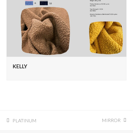
KELLY
MIRROR
PLATINUM
articolo
post
successivo:
precedente: