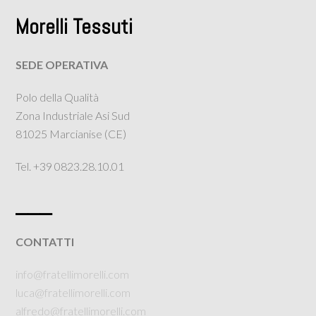
Morelli Tessuti
SEDE OPERATIVA
Polo della Qualità
Zona Industriale Asi Sud
81025 Marcianise (CE)
Tel. +39 0823.28.10.01
___
CONTATTI
info@fratellimorelli.com
luca@fratellimorelli.com
alfredo@fratellimorelli.com