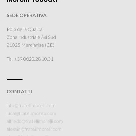
SEDE OPERATIVA
Polo della Qualità
Zona Industriale Asi Sud
81025 Marcianise (CE)
Tel. +39 0823.28.10.01
___
CONTATTI
info@fratellimorelli.com
luca@fratellimorelli.com
alfredo@fratellimorelli.com
alessia@fratellimorelli.com