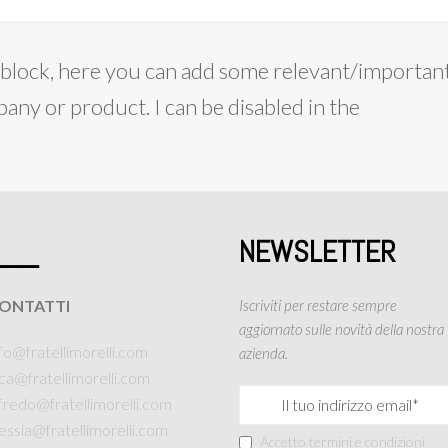
on block, here you can add some relevant/importan
ny or product. I can be disabled in the
___
NEWSLETTER
ONTATTI
Iscriviti per restare sempre
aggiornato sulle novità della nostra
fo@fratellimorelli.com
azienda.
uca@fratellimorelli.com
lfredo@fratellimorelli.com
essia@fratellimorelli.com
Accetto termini e condizioni