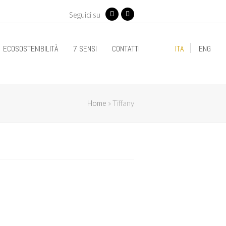
Seguici su
Facebook
Instagram
ECOSOSTENIBILITÀ
7 SENSI
CONTATTI
ITA
ENG
Home
»
Tiffany