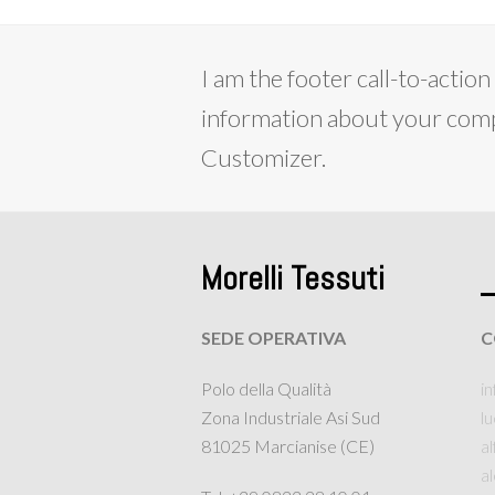
post
precedente:
I am the footer call-to-acti
information about your compa
Customizer.
Morelli Tessuti
SEDE OPERATIVA
C
Polo della Qualità
in
Zona Industriale Asi Sud
l
81025 Marcianise (CE)
a
al