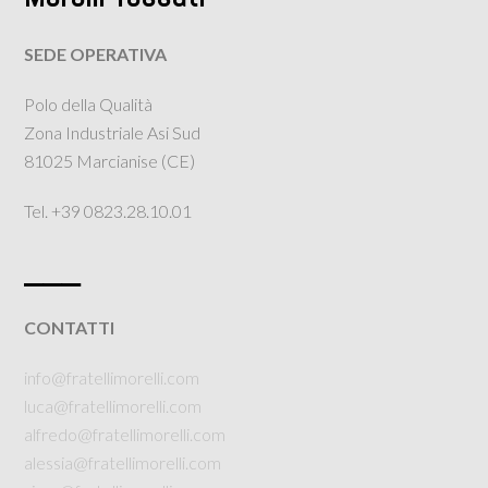
SEDE OPERATIVA
Polo della Qualità
Zona Industriale Asi Sud
81025 Marcianise (CE)
Tel. +39 0823.28.10.01
___
CONTATTI
info@fratellimorelli.com
luca@fratellimorelli.com
alfredo@fratellimorelli.com
alessia@fratellimorelli.com