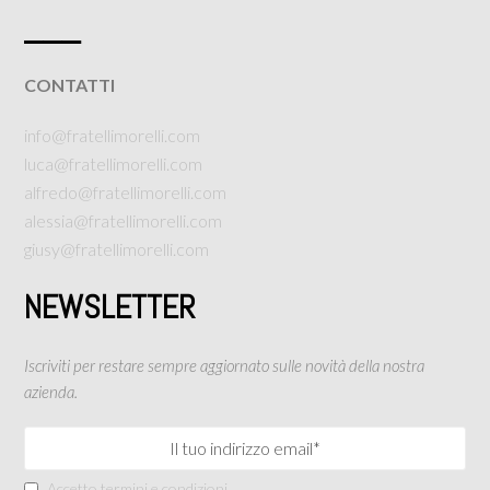
___
CONTATTI
info@fratellimorelli.com
luca@fratellimorelli.com
alfredo@fratellimorelli.com
alessia@fratellimorelli.com
giusy@fratellimorelli.com
NEWSLETTER
Iscriviti per restare sempre aggiornato sulle novità della nostra
azienda.
Accetto termini e condizioni