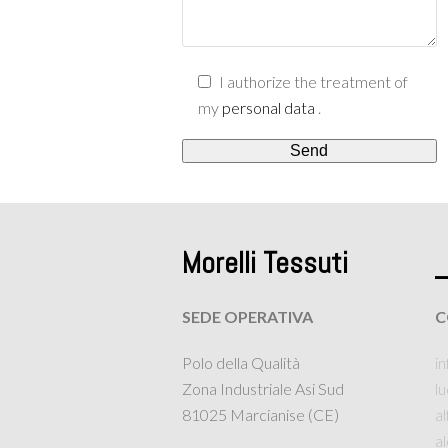
I authorize the treatment of
my
personal data
.
Morelli Tessuti
SEDE OPERATIVA
C
Polo della Qualità
in
Zona Industriale Asi Sud
l
81025 Marcianise (CE)
a
al