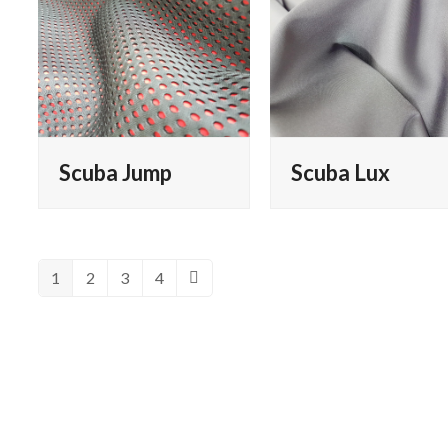
Scuba Jump
Scuba Lux
1
2
3
4
Pagina
Pagina
Pagina
Pagina
Successivo