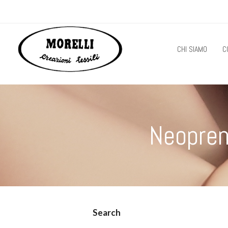
CHI SIAMO
C
Neopre
Search