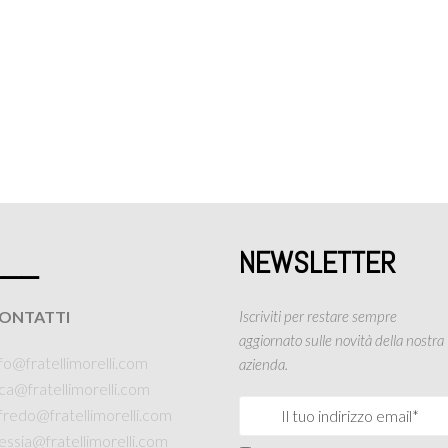
___
NEWSLETTER
ONTATTI
Iscriviti per restare sempre
aggiornato sulle novità della nostra
fo@fratellimorelli.com
azienda.
uca@fratellimorelli.com
lfredo@fratellimorelli.com
essia@fratellimorelli.com