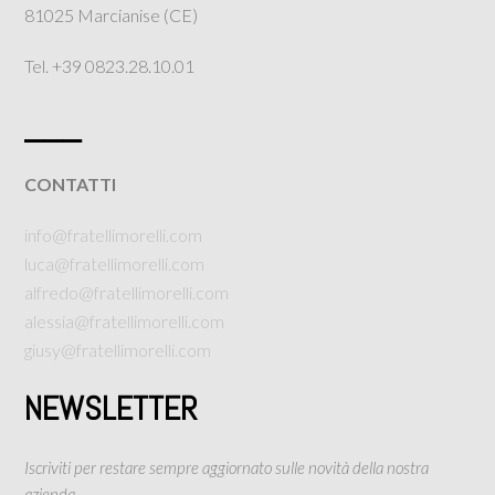
81025 Marcianise (CE)
Tel. +39 0823.28.10.01
___
CONTATTI
info@fratellimorelli.com
luca@fratellimorelli.com
alfredo@fratellimorelli.com
alessia@fratellimorelli.com
giusy@fratellimorelli.com
NEWSLETTER
Iscriviti per restare sempre aggiornato sulle novità della nostra
azienda.